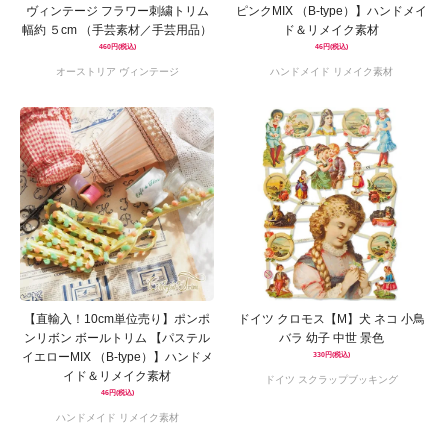
ヴィンテージ フラワー刺繍トリム
ピンクMIX （B-type）】ハンドメイ
幅約 ５cm （手芸素材／手芸用品）
ド＆リメイク素材
460円(税込)
46円(税込)
オーストリア ヴィンテージ
ハンドメイド リメイク素材
【直輸入！10cm単位売り】ポンポ
ドイツ クロモス【M】犬 ネコ 小鳥
ンリボン ボールトリム 【パステル
バラ 幼子 中世 景色
イエローMIX （B-type）】ハンドメ
330円(税込)
イド＆リメイク素材
ドイツ スクラップブッキング
46円(税込)
ハンドメイド リメイク素材