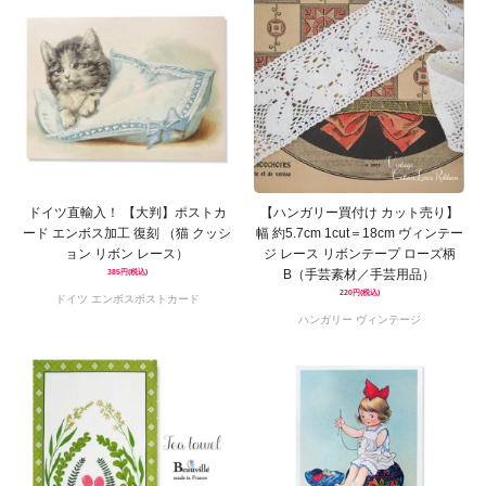
ドイツ直輸入！ 【大判】ポストカ
【ハンガリー買付け カット売り】
ード エンボス加工 復刻 （猫 クッシ
幅 約5.7cm 1cut＝18cm ヴィンテー
ョン リボン レース）
ジ レース リボンテープ ローズ柄
B（手芸素材／手芸用品）
385円(税込)
220円(税込)
ドイツ エンボスポストカード
ハンガリー ヴィンテージ