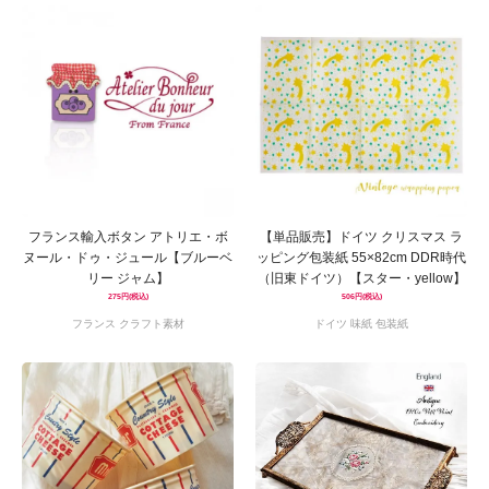
フランス輸入ボタン アトリエ・ボ
【単品販売】ドイツ クリスマス ラ
ヌール・ドゥ・ジュール【ブルーベ
ッピング包装紙 55×82cm DDR時代
リー ジャム】
（旧東ドイツ）【スター・yellow】
275円(税込)
506円(税込)
フランス クラフト素材
ドイツ 味紙 包装紙