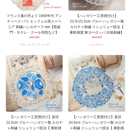
フランス蚤の市より 1940年代 アン
【ハンガリー工房買付け】
ティーク パリ エッフェル塔スーベ
21.5×21.5cm ブルー ハンガリー製
ニア 刺繍ハンカチーフ red【凱旋
カロチャ刺繍 リシュリュー技法【
門・サクレ・クール寺院など】
東欧雑貨 東ヨーロッパ 伝統刺繍】
SOLD OUT
SOLD OUT
フランス アンティーク
ハンガリー
【ハンガリー工房買付け】直径
【ハンガリー工房買付け】直径
22.5cm ブルー ハンガリー製 カロチ
24.5cm ブルー ハンガリー製 カロチ
ャ刺繍 リシュリュー技法【 東欧雑
ャ刺繍 リシュリュー技法【 東欧雑