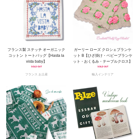
フランス製 ステッチ オーガニック
ガーリー ローズ クロシェブランケ
コットン トートバッグ【Hasta la
ット B【ひざ掛け・ベビーブランケ
vista baby】
ット・おくるみ・テーブルクロス】
SOLD OUT
SOLD OUT
フランス お土産
輸入インテリア