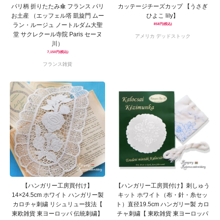
パリ柄 折りたたみ傘 フランス パリ
カッテージチーズカップ 【うさぎ
お土産 （エッフェル塔 凱旋門 ムー
ひよこ lily】
ラン・ルージュ ノートルダム大聖
858円(税込)
堂 サクレクール寺院 Paris セーヌ
アメリカ デッドストック
川）
7,150円(税込)
フランス雑貨
【ハンガリー工房買付け】
【ハンガリー工房買付け】刺しゅう
14×24.5cm ホワイト ハンガリー製
キット ホワイト（布・針・糸セッ
カロチャ刺繍 リシュリュー技法【
ト）直径19.5cm ハンガリー製 カロ
東欧雑貨 東ヨーロッパ 伝統刺繍】
チャ刺繍【 東欧雑貨 東ヨーロッパ