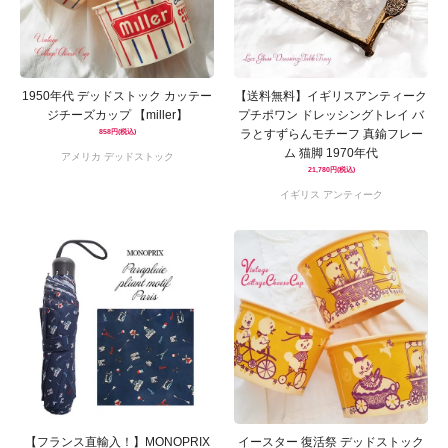
1950年代 デッドストック カッテー
【送料無料】イギリスアンティーク
ジチーズカップ 【miller】
プチポワン ドレッシングトレイ バ
ラとすずらんモチーフ 真鍮フレー
858円(税込)
ム 猫脚 1970年代
アメリカ デッドストック
21,780円(税込)
イギリス アンティーク
【フランス直輸入！】MONOPRIX
イースター 復活祭 デッドストック