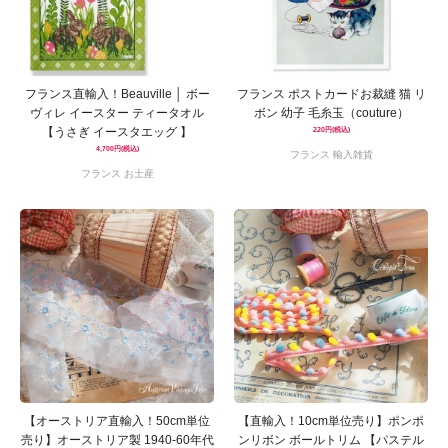
フランス直輸入！Beauville │ ボー
フランス ポストカードお裁縫 猫 リ
ヴィレ イースター ティータオル
ボン 幼子 毛糸玉（couture）
【うさぎ イースタエッグ 】
220円(税込)
4,700円(税込)
フランス 輸入雑貨
フランス お土産
【オーストリア直輸入！50cm単位
【直輸入！10cm単位売り】ポンポ
売り】オーストリア製 1940-60年代
ンリボン ボールトリム 【パステル