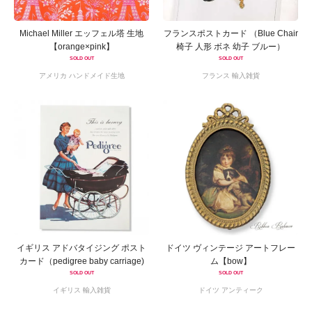
Michael Miller エッフェル塔 生地
フランスポストカード （Blue Chair
【orange×pink】
椅子 人形 ボネ 幼子 ブルー）
SOLD OUT
SOLD OUT
アメリカ ハンドメイド生地
フランス 輸入雑貨
イギリス アドバタイジング ポスト
ドイツ ヴィンテージ アートフレー
カード（pedigree baby carriage)
ム【bow】
SOLD OUT
SOLD OUT
イギリス 輸入雑貨
ドイツ アンティーク