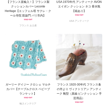
【フランス直輸入！】フランス製
USA 1970年代 アンティーク AVON
クッションカバー Leconte
エイボン クッション ネコ 香水瓶
Heritage【エッフェル塔 サクレ・ク
【箱あり】
ール寺院 凱旋門 パリ市内】
SOLD OUT
SOLD OUT
USA アンティーク
フランス お土産
ガーリー デイジー クロシェ マルチ
フランス 1920-30年代 フランス蚤
カバー【テーブルクロス ベビーブ
の市より ヴィクトリアン アンティ
ランケット】
ーク 靴型（真鍮 ピンクッション 手
芸用品）
SOLD OUT
SOLD OUT
輸入インテリア