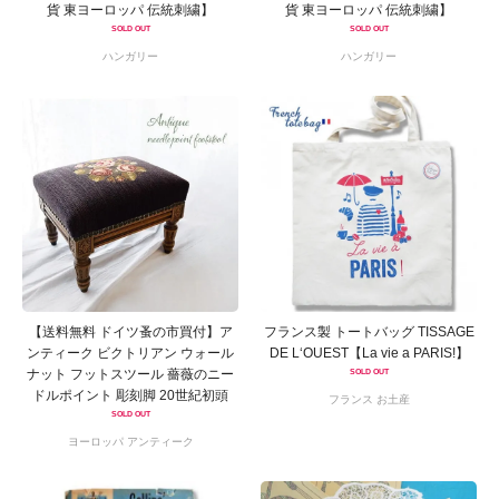
貨 東ヨーロッパ 伝統刺繍】
貨 東ヨーロッパ 伝統刺繍】
SOLD OUT
SOLD OUT
ハンガリー
ハンガリー
【送料無料 ドイツ蚤の市買付】ア
フランス製 トートバッグ TISSAGE
ンティーク ビクトリアン ウォール
DE L‘OUEST【La vie a PARIS!】
ナット フットスツール 薔薇のニー
SOLD OUT
ドルポイント 彫刻脚 20世紀初頭
フランス お土産
SOLD OUT
ヨーロッパ アンティーク