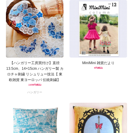
【ハンガリー工房買付け】直径
MiniMini 雑貨だより
13.5cm、14×15cm ハンガリー製 カ
0円(税込)
ロチャ刺繍 リシュリュー技法【 東
欧雑貨 東ヨーロッパ 伝統刺繍】
2,838円(税込)
ハンガリー