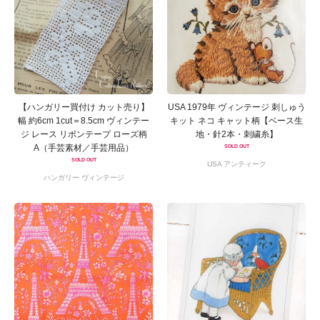
【ハンガリー買付け カット売り】
USA 1979年 ヴィンテージ 刺しゅう
幅 約6cm 1cut＝8.5cm ヴィンテー
キット ネコ キャット柄【ベース生
ジ レース リボンテープ ローズ柄
地・針2本・刺繍糸】
A（手芸素材／手芸用品）
SOLD OUT
SOLD OUT
USA アンティーク
ハンガリー ヴィンテージ