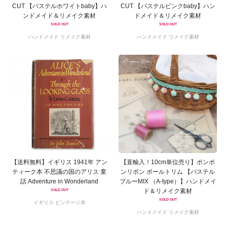
CUT 【パステルホワイトbaby】ハ
CUT 【パステルピンクbaby】ハン
ンドメイド＆リメイク素材
ドメイド＆リメイク素材
SOLD OUT
SOLD OUT
ハンドメイド リメイク素材
ハンドメイド リメイク素材
【送料無料】イギリス 1941年 アン
【直輸入！10cm単位売り】ポンポ
ティーク本 不思議の国のアリス 童
ンリボン ボールトリム 【パステル
話 Adventure in Wonderland
ブルーMIX （A-type）】ハンドメイ
ド＆リメイク素材
SOLD OUT
SOLD OUT
イギリス ビンテージ本
ハンドメイド リメイク素材