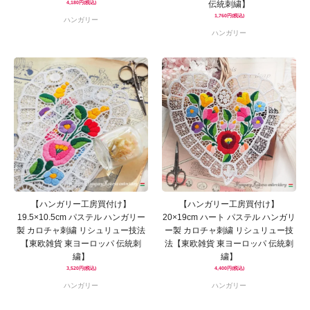
伝統刺繍】
4,180円(税込)
1,760円(税込)
ハンガリー
ハンガリー
【ハンガリー工房買付け】
【ハンガリー工房買付け】
19.5×10.5cm パステル ハンガリー
20×19cm ハート パステル ハンガリ
製 カロチャ刺繍 リシュリュー技法
ー製 カロチャ刺繍 リシュリュー技
【東欧雑貨 東ヨーロッパ 伝統刺
法【東欧雑貨 東ヨーロッパ 伝統刺
繍】
繍】
3,520円(税込)
4,400円(税込)
ハンガリー
ハンガリー