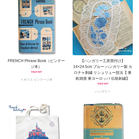
FRENCH Phrase Book（ビンテー
【ハンガリー工房買付け】
ジ本）
14×24.5cm ブルー ハンガリー製 カ
ロチャ刺繍 リシュリュー技法【 東
SOLD OUT
欧雑貨 東ヨーロッパ 伝統刺繍】
イギリス ビンテージ本
SOLD OUT
ハンガリー