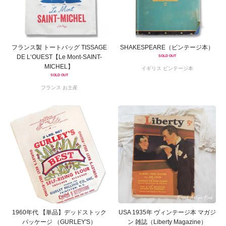
フランス製 トートバッグ TISSAGE
SHAKESPEARE（ビンテージ本）
DE L‘OUEST【Le Mont-SAINT-
SOLD OUT
MICHEL】
イギリス ビンテージ本
SOLD OUT
フランス お土産
1960年代 【単品】デッドストック
USA 1935年 ヴィンテージ本 マガジ
パッケージ （GURLEY'S）
ン 雑誌（Liberty Magazine）