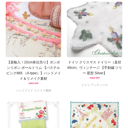
【直輸入！10cm単位売り】ポンポ
ドイツ クリスマス ドイリー（直径
ンリボン ボールトリム 【パステル
49cm）ヴィンテージ 【手刺繍 ツリ
ピンクMIX （A-type）】ハンドメイ
ー 星型 Silver】
ド＆リメイク素材
SOLD OUT
SOLD OUT
ドイツ アンティーク
ハンドメイド リメイク素材