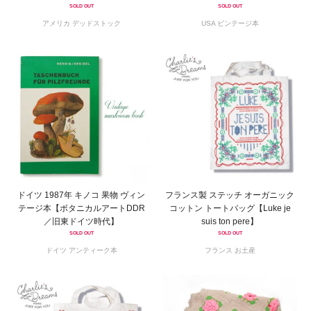
SOLD OUT
SOLD OUT
アメリカ デッドストック
USA ビンテージ本
ドイツ 1987年 キノコ 果物 ヴィン
フランス製 ステッチ オーガニック
テージ本【ボタニカルアートDDR
コットン トートバッグ【Luke je
／旧東ドイツ時代】
suis ton pere】
SOLD OUT
SOLD OUT
ドイツ アンティーク本
フランス お土産