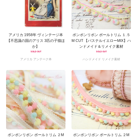
アメリカ 1958年 ヴィンテージ本
ポンポンリボン ボールトリム １.５
【不思議の国のアリス 3匹の子猫ほ
M CUT 【パステルイエローMIX】ハ
か】
ンドメイド＆リメイク素材
SOLD OUT
SOLD OUT
アメリカ アンテーク本
ハンドメイド リメイク素材
ポンポンリボン ボールトリム ２M
ポンポンリボン ボールトリム ２M