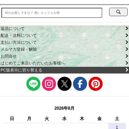
返品について
配送・送料について
支払い方法について
メルマガ登録・解除
お問合せ
はじめてご来店いただいたお客様へ
PC版表示に切り替える
2026年8月
日
月
火
水
木
金
土
1