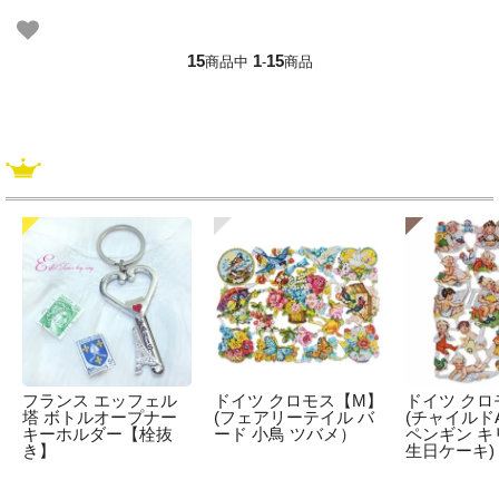
15
1
15
商品中
-
商品
フランス エッフェル
ドイツ クロモス【M】
ドイツ クロ
塔 ボトルオープナー
(フェアリーテイル バ
(チャイルドA
キーホルダー【栓抜
ード 小鳥 ツバメ）
ペンギン キ
き】
生日ケーキ)