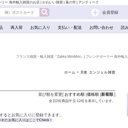
ーリー 海外輸入雑貨のお店 | かわいい雑貨 | 蚤の市 | アンティーク
会員登録
品
再入荷
お気に入り
支払い・配送
お問い合わせ
読
フランス雑貨・輸入雑貨『Zakka MiniMini』| フレンチガーリー 海外輸入
ホーム
>
天使 エンジェル雑貨
並び順を変更
[
おすすめ順
|
価格順
|
新着順
]
全 [
124
] 商品中 [
1
-
124
] を表示しています。
するとお気に入りに登録できます。
されたお気に入りはここでCheck！