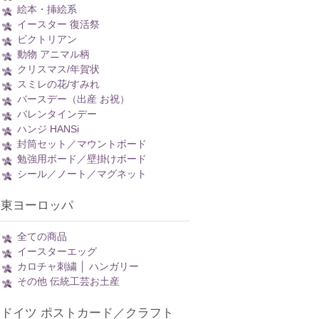
絵本・挿絵系
イースター 復活祭
ビクトリアン
動物 アニマル柄
クリスマス/年賀状
スミレの花/すみれ
バースデー（出産 お祝）
バレンタインデー
ハンジ HANSi
封筒セット／マウントボード
勉強用ボード／壁掛けボード
シール／ノート／マグネット
東ヨーロッパ
全ての商品
イースターエッグ
カロチャ刺繍 │ ハンガリー
その他 伝統工芸お土産
ドイツ ポストカード／クラフト