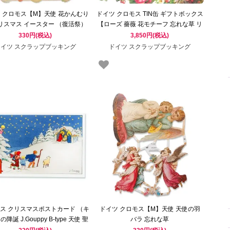
 クロモス【M】天使 花かんむり
ドイツ クロモス TIN缶 ギフトボックス
クリスマス イースター （復活祭）
【ローズ 薔薇 花モチーフ 忘れな草 リ
ボン バスケット 】
330円(税込)
3,850円(税込)
ドイツ スクラップブッキング
ドイツ スクラップブッキング
ス クリスマスポストカード （キ
ドイツ クロモス【M】天使 天使の羽
降誕 J.Gouppy B-type 天使 聖
バラ 忘れな草
母マリア）