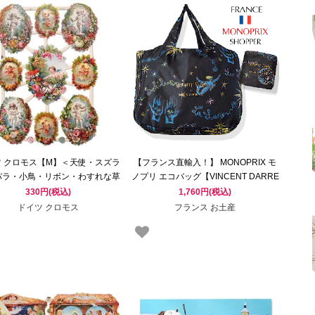
ツ クロモス【M】＜天使・スズラ
【フランス直輸入！】 MONOPRIX モ
バラ・小鳥・リボン・わすれな草
ノプリ エコバッグ【VINCENT DARRE
＞
コラボ・占星術モチーフ】
330円(税込)
1,760円(税込)
ドイツ クロモス
フランス お土産