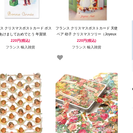
ス クリスマスポストカード ポス
フランス クリスマスポストカード 天使
 あけましておめでとう 年賀状
ベア 幼子 クリスマスツリー（Joyeux
（Bonne Annee T）
Noel T）
220円(税込)
220円(税込)
フランス 輸入雑貨
フランス 輸入雑貨