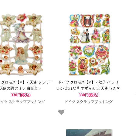
 クロモス【M】＜天使 フラワー
ドイツ クロモス【M】＜幼子 バラ リ
天使の羽 スミレ 白百合 ＞
ボン 忘れな草 すずらん 犬 天使 うさぎ
猫 ネコ＞
330円(税込)
330円(税込)
ドイツ スクラップブッキング
ドイツ スクラップブッキング