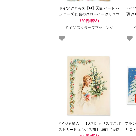
ドイツ クロモス【M】天使 ハート バ
ドイツ
ラ ローズ 四葉のクローバー クリスマ
羽 
ス イースター （復活祭）
330円(税込)
ドイツ スクラップブッキング
ドイツ直輸入！ 【大判】クリスマス ポ
フラン
ストカード エンボス加工 復刻 （天使
リストの
お人形 クリスマスツリー）