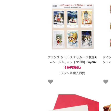
フランス シール ステッカー １枚売り
ドイ
＝シール 6カット【No.30】Joyeux
ン・
Noël 聖なるクリスマス 天使 ハート ク
380円(税込)
リスマスツリー
フランス 輸入雑貨