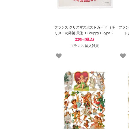
フランス クリスマスポストカード （キ
フラン
リストの降誕 天使 J.Gouppy C-type ）
ト
220円(税込)
フランス 輸入雑貨