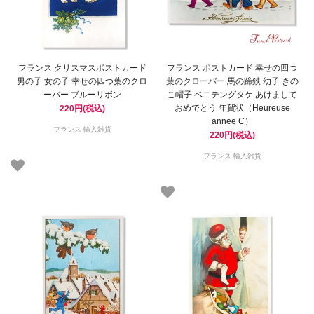
フランス クリスマスポストカード
フランス ポストカード 幸せの四つ
男の子 女の子 幸せの四つ葉のクロ
葉のクローバー 馬の蹄鉄 幼子 きの
ーバー ブルーリボン
こ帽子 ベニテングタケ あけまして
おめでとう 年賀状（Heureuse
220円(税込)
annee C）
フランス 輸入雑貨
220円(税込)
フランス 輸入雑貨