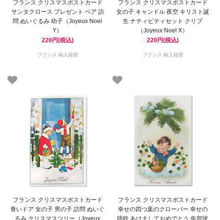
フランス クリスマスポストカード
フランス クリスマスポストカード
サンタクロース プレゼント ベア 訪
女の子 キャンドル 夜空 キリスト誕
問 ぬいぐるみ 幼子（Joyeux Noel
生 ナティビティセット クリブ
Y）
（Joyeux Noel X）
220円(税込)
220円(税込)
フランス 輸入雑貨
フランス 輸入雑貨
フランス クリスマスポストカード
フランス クリスマスポストカード
青いドア 女の子 男の子 訪問 ぬいぐ
幸せの四つ葉のクローバー 幸せの
るみ クリスマスツリー（Joyeux
蹄鉄 あけましておめでとう 年賀状